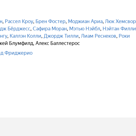
н
,
Рассел Кроу
,
Брен Фостер
,
Моджиан Ариа
,
Люк Хемсвор
дж Бёрджесс
,
Сафира Моран
,
Мэтью Нэйбл
,
Нэйтан Филли
нгу
,
Каллэн Колли
,
Джордж Тилли
,
Лиам Реснеков
,
Роки
жей Блумфилд
,
Алекс Баллестерос
ид Фриджерио