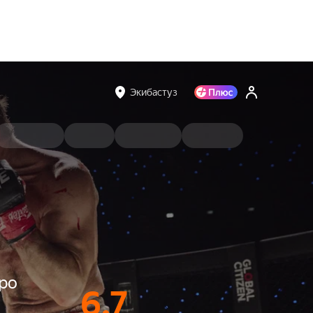
Экибастуз
про
6.7