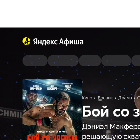
Кино
Боевик
Драма
С
Бой со 
Дэниэл Макферс
решающую схва