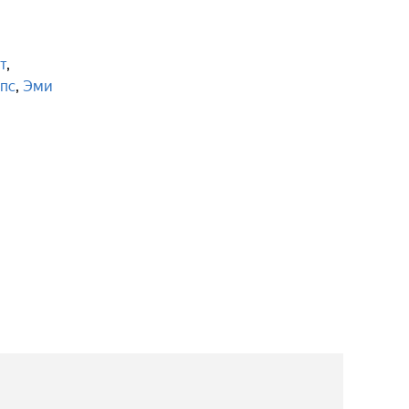
т
,
пс
,
Эми