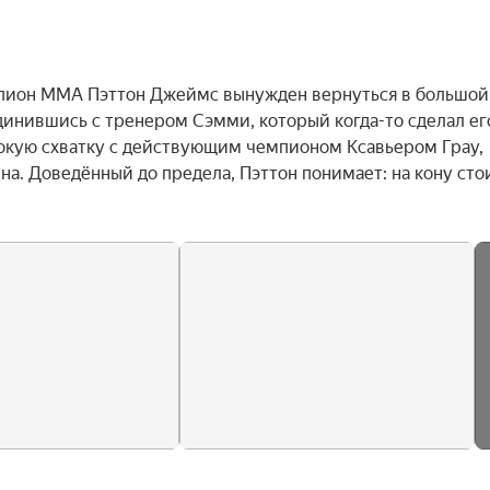
мпион MMA Пэттон Джеймс вынужден вернуться в большой 
динившись с тренером Сэмми, который когда-то сделал его
окую схватку с действующим чемпионом Ксавьером Грау, 
на. Доведённый до предела, Пэттон понимает: на кону стои