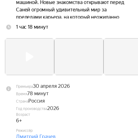
машиной. Новые знакомства открывают перед 
Саней огромный удивительный мир за 
пределами карьера, на который неожиданно 
надвигается серьёзная угроза — проснувшийся 
1 час 18 минут
вулкан в горах.

Теперь Сане и его друзьям предстоит 
придумать, как победить стихию и убедить всех 
грузовичков объединиться, пока не стало 
слишком поздно.
30 апреля 2026
Премьера
78 минут
Время
Россия
Страна
2026
Год производства
Возраст
6+
Режиссёр
Дмитрий Грачев