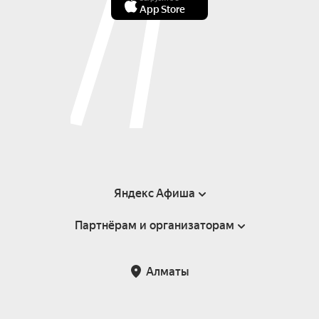
App Store
Яндекс Афиша
Партнёрам и организаторам
Справка
Пользовательское соглашение
Партнёрам и организаторам мероприятий
Алматы
Возврат билетов