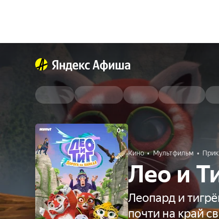
Кино
Мультфильм
Прик
Лео и Т
Леопард и тигр
почти на край с