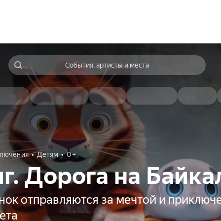
События, артисты и места
лючения
Детям
0+
иг. Дорога на Байка
ёнок отправляются за мечтой и приклю
вета