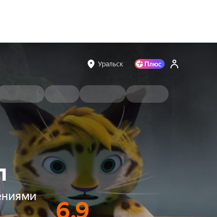
Уральск
л
чениями
6.9