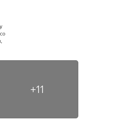
 
со 
 
+11