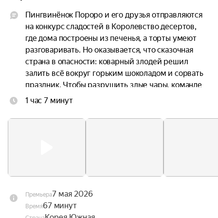
Пингвинёнок Пороро и его друзья отправляются 
на конкурс сладостей в Королевство десертов, 
где дома построены из печенья, а торты умеют 
разговаривать. Но оказывается, что сказочная 
страна в опасности: коварный злодей решил 
залить всё вокруг горьким шоколадом и сорвать 
праздник. Чтобы разрушить злые чары, команде 
Пороро предстоит выполнить секретную 
1 час 7 минут
миссию — доставить волшебный ингредиент в 
самое сердце Сладкого замка.
7 мая 2026
Премьера
67 минут
Время
Корея Южная