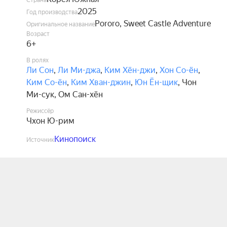
Страна
2025
Год производства
Pororo, Sweet Castle Adventure
Оригинальное название
Возраст
6+
В ролях
Ли Сон
,
Ли Ми-джа
,
Ким Хён-джи
,
Хон Со-ён
,
Ким Со-ён
,
Ким Хван-джин
,
Юн Ён-щик
,
Чон
Ми-сук
,
Ом Сан-хён
Режиссёр
Чхон Ю-рим
Кинопоиск
Источник