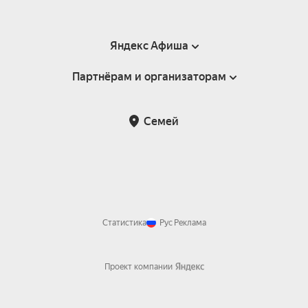
Яндекс Афиша
Партнёрам и организаторам
Справка
Пользовательское соглашение
Партнёрам и организаторам мероприятий
Семей
Возврат билетов
Статистика
Рус
Реклама
Проект компании