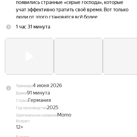
появились странные «серые господа», которые 
учат эффективно тратить своё время. Вот только 
люди от этого становятся всё более 
несчастными, ведь в погоне за продуктивностью 
1 час 31 минута
они растрачивают свои жизни. Момо 
объединяется с Хранителем времени и 
черепашкой-предсказательницей, чтобы понять, 
как избавить город от этих похитителей 
времени и вернуть его жителям потерянную 
радость.
4 июня 2026
Премьера
91 минута
Время
Германия
Страна
2025
Год производства
Momo
Оригинальное название
Возраст
12+