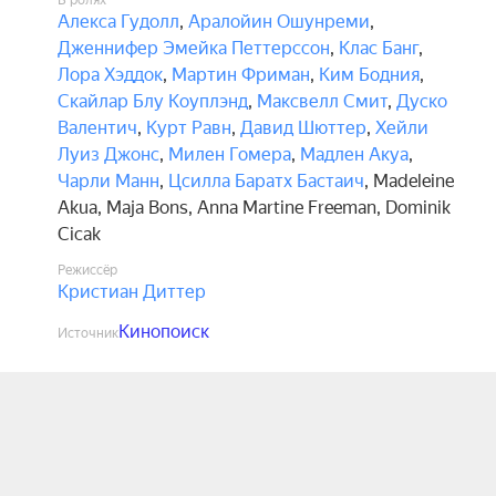
В ролях
Алекса Гудолл
,
Аралойин Ошунреми
,
Дженнифер Эмейка Петтерссон
,
Клас Банг
,
Лора Хэддок
,
Мартин Фриман
,
Ким Бодния
,
Скайлар Блу Коуплэнд
,
Максвелл Смит
,
Дуско
Валентич
,
Курт Равн
,
Давид Шюттер
,
Хейли
Луиз Джонс
,
Милен Гомера
,
Мадлен Акуа
,
Чарли Манн
,
Цсилла Баратх Бастаич
,
Madeleine
Akua
,
Maja Bons
,
Anna Martine Freeman
,
Dominik
Cicak
Режиссёр
Кристиан Диттер
Кинопоиск
Источник