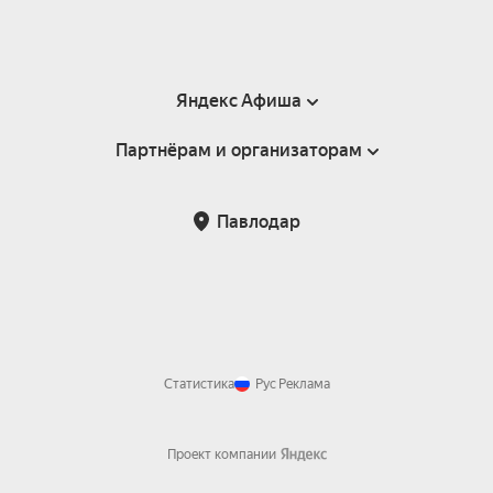
Яндекс Афиша
Партнёрам и организаторам
Справка
Пользовательское соглашение
Партнёрам и организаторам мероприятий
Павлодар
Возврат билетов
Статистика
Рус
Реклама
Проект компании