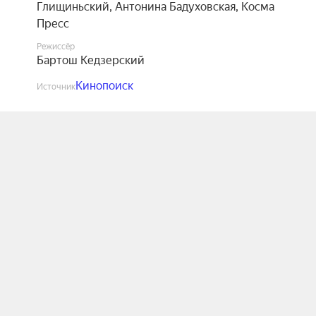
Глищиньский
,
Антонина Бадуховская
,
Косма
Пресс
Режиссёр
Бартош Кедзерский
Кинопоиск
Источник