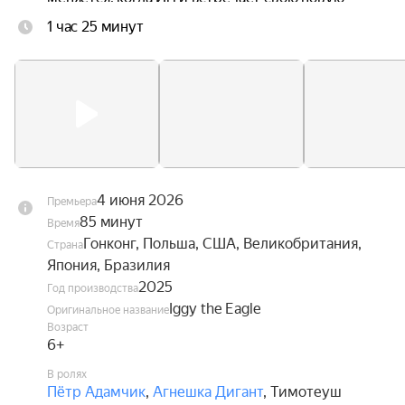
одноклассницу Ив, без ума влюблённую в 
1 час 25 минут
авиацию. Вдохновлённый её увлечением, он 
наконец обретает смелость взглянуть в глаза 
собственной мечте — и впервые в жизни 
расправить крылья.
4 июня 2026
Премьера
85 минут
Время
Гонконг, Польша, США, Великобритания,
Страна
Япония, Бразилия
2025
Год производства
Iggy the Eagle
Оригинальное название
Возраст
6+
В ролях
Пётр Адамчик
,
Агнешка Дигант
,
Тимотеуш