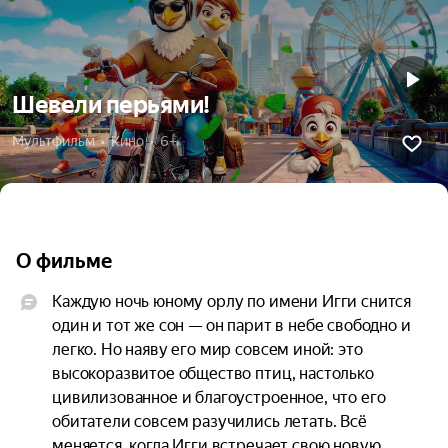
Шевели перьями!
Мультфильм  •  Кино  •  6+
О фильме
Каждую ночь юному орлу по имени Игги снится 
один и тот же сон — он парит в небе свободно и 
легко. Но наяву его мир совсем иной: это 
высокоразвитое общество птиц, настолько 
цивилизованное и благоустроенное, что его 
обитатели совсем разучились летать. Всё 
меняется, когда Игги встречает свою новую 