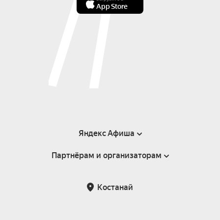
App Store
Яндекс Афиша
Партнёрам и организаторам
Справка
Пользовательское соглашение
Партнёрам и организаторам мероприятий
Костанай
Возврат билетов