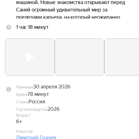
машиной. Новые знакомства открывают перед 
Саней огромный удивительный мир за 
пределами карьера, на который неожиданно 
надвигается серьёзная угроза — проснувшийся 
1 час 18 минут
вулкан в горах.

Теперь Сане и его друзьям предстоит 
придумать, как победить стихию и убедить всех 
грузовичков объединиться, пока не стало 
слишком поздно.
30 апреля 2026
Премьера
78 минут
Время
Россия
Страна
2026
Год производства
Возраст
6+
Режиссёр
Дмитрий Грачев