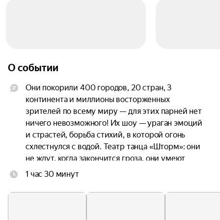
О событии
Они покорили 400 городов, 20 стран, 3 
континента и миллионы восторженных 
зрителей по всему миру — для этих парней нет 
ничего невозможного! Их шоу — ураган эмоций 
и страстей, борьба стихий, в которой огонь 
схлестнулся с водой. Театр танца «Шторм»: они 
не ждут, когда закончится гроза, они умеют 
танцевать под дождем.

1 час 30 минут
«Шоу под дождём» — уникальный танцевальный 
проект, аналогов которому нет ни в одной 
стране Мира, российский феномен и гордость 