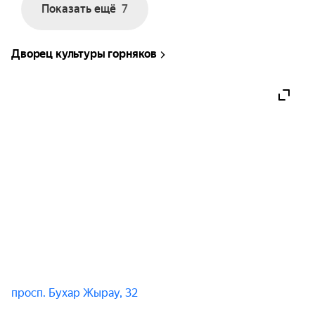
Показать ещё
7
Современная, авторская хореография мирового 
уровня под дождем оставит под впечатлением 
Дворец культуры горняков
каждого зрителя! Мужские, брутальные силуэты, 
искусно подсвеченные с помощью современных 
световых спецэффектов, надолго оставят 
неизгладимые впечатления!

Мужская философия об отношениях вдохновляет 
на позитивный взгляд на мир!

Финальные номера проходят под потоками воды.
просп. Бухар Жырау, 32