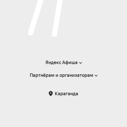
Яндекс Афиша
Партнёрам и организаторам
Справка
Пользовательское соглашение
Партнёрам и организаторам мероприятий
Караганда
Возврат билетов