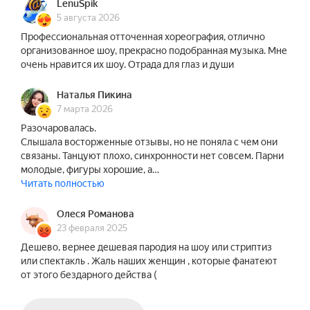
почему-то мужчины и женщины видят это по-
LenuSpik
разному! «Шоу под дождём» в обновленном 
5 августа 2026
спектакле «Мужчина и Женщина» попытается 
Профессиональная отточенная хореография, отлично
организованное шоу, прекрасно подобранная музыка. Мне
ответить на вопрос: кто прав — Мужчина или 
очень нравится их шоу. Отрада для глаз и души
Женщина?!

Наталья Пикина
Яркая и эмоциональная постановка под дождём, 
7 марта 2026
где мужские размышления о взаимоотношениях 
Разочаровалась.
полов будут выражены с помощью слова и 
Слышала восторженные отзывы, но не поняла с чем они
пластики тела! Мужчинам сложно выразить все 
связаны. Танцуют плохо, синхронности нет совсем. Парни
свои мысли об отношениях — поэтому мы 
молодые, фигуры хорошие, а…
Читать полностью
сделаем это за всех мужчин!

Олеся Романова
Шоу под дождём «Мужчина и Женщина» — для 
23 февраля 2025
тех, кто уже сталкивался с любовью. Для тех, кто 
Дешево, вернее дешевая пародия на шоу или стриптиз
знает, что происходит после первой 
или спектакль . Жаль наших женщин , которые фанатеют
влюбленности; кто знает, как рвёт на части, 
от этого бездарного действа (
когда вы не вместе; кто знает, что без юмора и 
позитива не выгрести!
