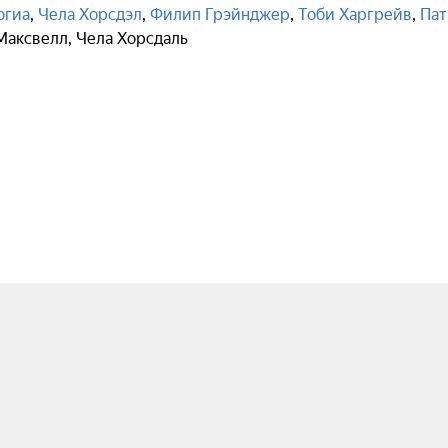
огиа
,
Чела Хорсдэл
,
Филип Грэйнджер
,
Тоби Харгрейв
,
Пат
Максвелл
,
Чела Хорсдаль