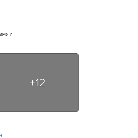
мя и 
+12
н