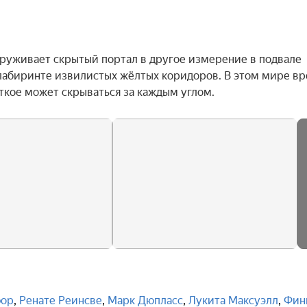
руживает скрытый портал в другое измерение в подвале 
 лабиринте извилистых жёлтых коридоров. В этом мире вре
уткое может скрываться за каждым углом.
фор
,
Ренате Реинсве
,
Марк Дюпласс
,
Лукита Максуэлл
,
Фин