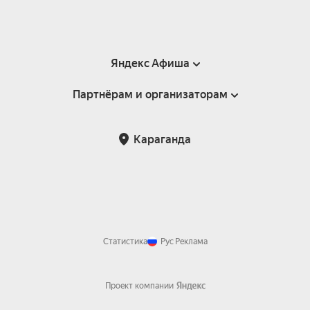
Яндекс Афиша
Партнёрам и организаторам
Справка
Пользовательское соглашение
Партнёрам и организаторам мероприятий
Караганда
Возврат билетов
Статистика
Рус
Реклама
Проект компании