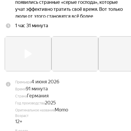
появились странные «серые господа», которые 
учат эффективно тратить своё время. Вот только 
люди от этого становятся всё более 
несчастными, ведь в погоне за продуктивностью 
1 час 31 минута
они растрачивают свои жизни. Момо 
объединяется с Хранителем времени и 
черепашкой-предсказательницей, чтобы понять, 
как избавить город от этих похитителей 
времени и вернуть его жителям потерянную 
радость.
4 июня 2026
Премьера
91 минута
Время
Германия
Страна
2025
Год производства
Momo
Оригинальное название
Возраст
12+