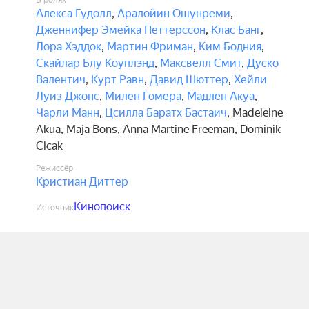
В ролях
Алекса Гудолл
,
Аралойин Ошунреми
,
Дженнифер Эмейка Петтерссон
,
Клас Банг
,
Лора Хэддок
,
Мартин Фриман
,
Ким Бодния
,
Скайлар Блу Коуплэнд
,
Максвелл Смит
,
Дуско
Валентич
,
Курт Равн
,
Давид Шюттер
,
Хейли
Луиз Джонс
,
Милен Гомера
,
Мадлен Акуа
,
Чарли Манн
,
Цсилла Баратх Бастаич
,
Madeleine
Akua
,
Maja Bons
,
Anna Martine Freeman
,
Dominik
Cicak
Режиссёр
Кристиан Диттер
Кинопоиск
Источник