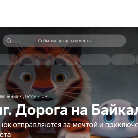
События, артисты и места
лючения
Детям
0+
иг. Дорога на Байка
ёнок отправляются за мечтой и приклю
вета