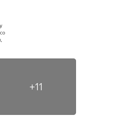
 
со 
 
+11