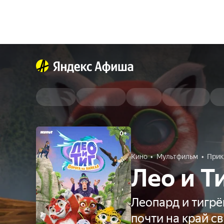
Кино
Мультфильм
Прик
Лео и Т
Леопард и тигр
почти на край с