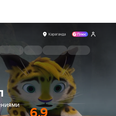
Караганда
л
чениями
6.9