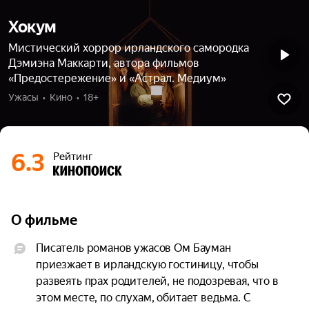
Хокум
Мистический хоррор ирландского самородка
Дэмиэна Маккарти, автора фильмов
«Предостережение» и «Астрал. Медиум»
Ужасы  •  Кино  •  18+
6.3
Рейтинг
О фильме
Писатель романов ужасов Ом Бауман 
приезжает в ирландскую гостиницу, чтобы 
развеять прах родителей, не подозревая, что в 
этом месте, по слухам, обитает ведьма. С 