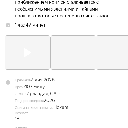
приближением ночи он сталкивается с 
необъяснимыми явлениями и тайнами 
прошлого, которые постепенно раскрывают 
зловещую природу этого уединённого уголка.
1 час 47 минут
7 мая 2026
Премьера
107 минут
Время
Ирландия, ОАЭ
Страна
2026
Год производства
Hokum
Оригинальное название
Возраст
18+