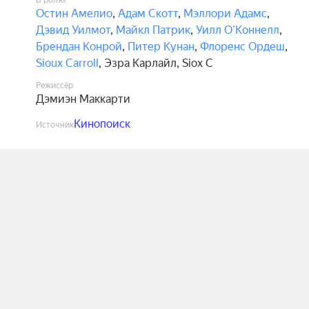
В ролях
Остин Амелио
,
Адам Скотт
,
Мэллори Адамс
,
Дэвид Уилмот
,
Майкл Патрик
,
Уилл О’Коннелл
,
Брендан Конрой
,
Питер Кунан
,
Флоренс Ордеш
,
Sioux Carroll
,
Эзра Карлайл
,
Siox C
Режиссёр
Дэмиэн Маккарти
Кинопоиск
Источник