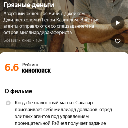
Грязные деньги
Азартный экшен Гая Ричи с Джейком
Джилленхолом и Генри Кавиллом. Элитные
агенты отправляются со спецзаданием на
остров миллиардера-афериста
Боевик  •  Кино  •  18+
6.6
Рейтинг
О фильме
Когда безжалостный магнат Салазар 
присваивает себе миллиард долларов, отряд 
элитных агентов под управлением 
проницательной Рэйчел получает задание 