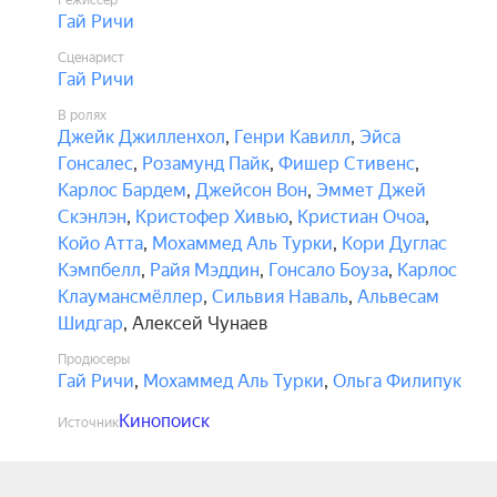
Режиссёр
Гай Ричи
Сценарист
Гай Ричи
В ролях
Джейк Джилленхол
,
Генри Кавилл
,
Эйса
Гонсалес
,
Розамунд Пайк
,
Фишер Стивенс
,
Карлос Бардем
,
Джейсон Вон
,
Эммет Джей
Скэнлэн
,
Кристофер Хивью
,
Кристиан Очоа
,
Койо Атта
,
Мохаммед Аль Турки
,
Кори Дуглас
Кэмпбелл
,
Райя Мэддин
,
Гонсало Боуза
,
Карлос
Клаумансмёллер
,
Сильвия Наваль
,
Альвесам
Шидгар
,
Алексей Чунаев
Продюсеры
Гай Ричи
,
Мохаммед Аль Турки
,
Ольга Филипук
Кинопоиск
Источник