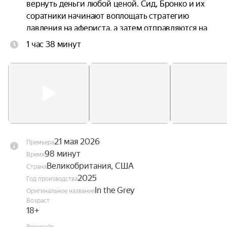
вернуть деньги любой ценой. Сид, Бронко и их 
соратники начинают воплощать стратегию 
давления на афериста, а затем отправляются на 
остров Салазара, где проявляют все свои навыки 
1 час 38 минут
обращения с оружием и взрывчаткой. Однако 
внезапно ситуация выходит из-под контроля.
21 мая 2026
Премьера
98 минут
Время
Великобритания, США
Страна
2025
Год производства
In the Grey
Оригинальное название
Возраст
18+