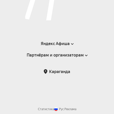
Яндекс Афиша
Партнёрам и организаторам
Справка
Пользовательское соглашение
Партнёрам и организаторам мероприятий
Караганда
Возврат билетов
Статистика
Рус
Реклама