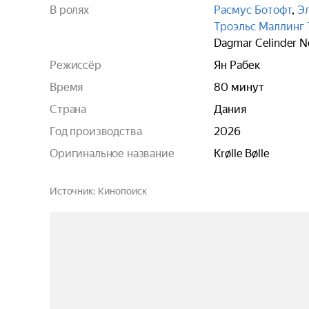
В ролях
Расмус Ботофт
,
Э
Троэльс Маллинг 
Dagmar Celinder 
Режиссёр
Ян Рабек
Время
80 минут
Страна
Дания
Год производства
2026
Оригинальное название
Krølle Bølle
Источник
Кинопоиск