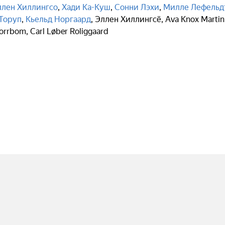
ллен Хиллингсо
,
Хади Ка-Куш
,
Сонни Лэхи
,
Милле Лефельд
Торуп
,
Кьельд Норгаард
,
Эллен Хиллингсё
,
Ava Knox Martin
Norrbom
,
Carl Løber Roliggaard