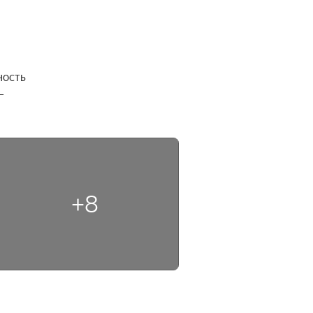
ость 
 
+8