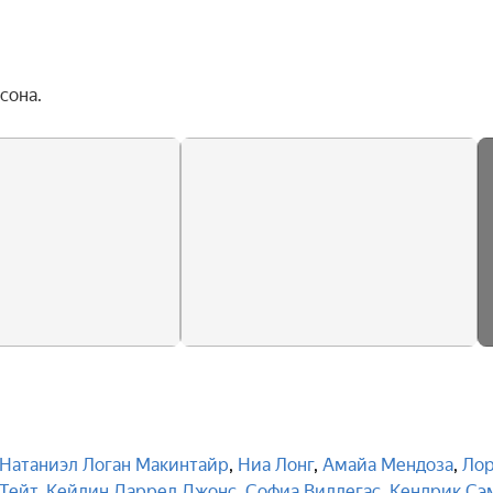
сона.
Натаниэл Логан Макинтайр
,
Ниа Лонг
,
Амайа Мендоза
,
Ло
Тейт
,
Кейлин Даррел Джонс
,
Софиа Виллегас
,
Кендрик Сэ