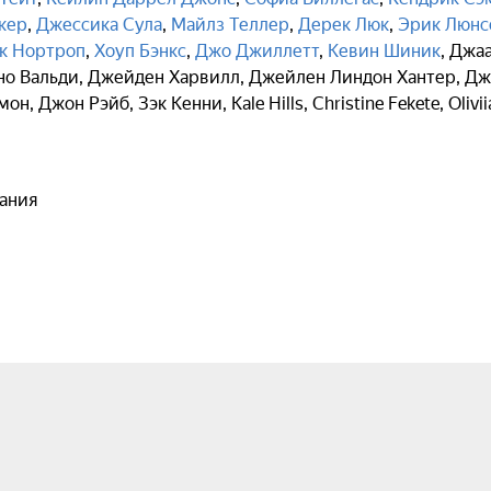
кер
,
Джессика Сула
,
Майлз Теллер
,
Дерек Люк
,
Эрик Люнс
к Нортроп
,
Хоуп Бэнкс
,
Джо Джиллетт
,
Кевин Шиник
,
Джа
о Вальди
,
Джейден Харвилл
,
Джейлен Линдон Хантер
,
Дж
мон
,
Джон Рэйб
,
Зэк Кенни
,
Kale Hills
,
Christine Fekete
,
Olivii
ания