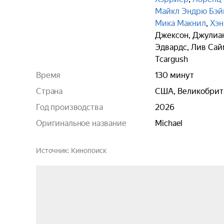
Майкл Эндрю Бэй
Мика Макнил
,
Хэн
Джексон
,
Джулиан
Эдвардс
,
Лив Сай
Tcargush
Время
130 минут
Страна
США, Великобрит
Год производства
2026
Оригинальное название
Michael
Источник
Кинопоиск