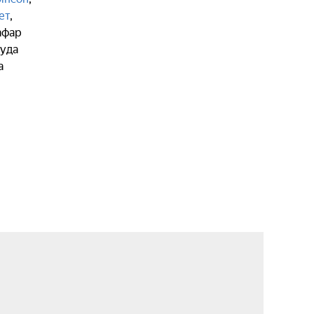
ет
,
афар
уда
a