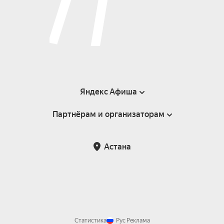
Яндекс Афиша
Партнёрам и организаторам
Справка
Пользовательское соглашение
Партнёрам и организаторам мероприятий
Астана
Возврат билетов
Статистика
Рус
Реклама