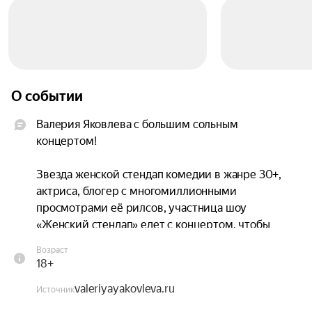
О событии
Валерия Яковлева с большим сольным 
концертом!

Звезда женской стендап комедии в жанре 30+, 
актриса, блогер с многомиллионными 
просмотрами её рилсов, участница шоу 
«Женский стендап» едет с концертом, чтобы 
подарить тебе порцию отборной семейной 
Возраст
комедии и устроить настоящий праздник!

18+
valeriyayakovleva.ru
Если ты давно искал юмор, от которого 
Источник
становится легко на душе, то тебе точно стоит 