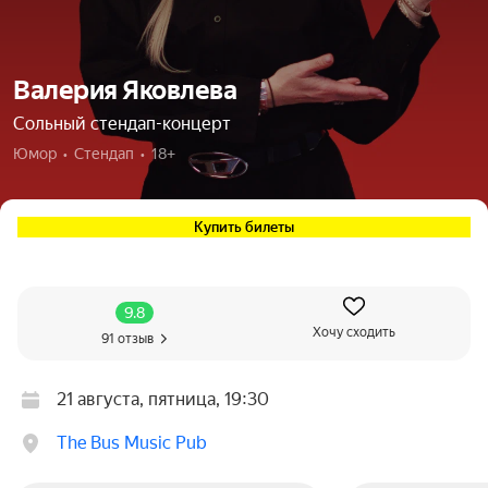
Валерия Яковлева
Сольный стендап-концерт
Юмор  •  Стендап  •  18+
Купить билеты
9.8
Хочу сходить
91 отзыв
21 августа, пятница, 19:30
The Bus Music Pub