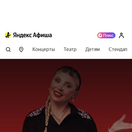
Концерты
Театр
Детям
Стендап