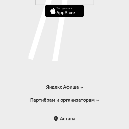
Загрузите в
App Store
Яндекс Афиша
Партнёрам и организаторам
Справка
Пользовательское соглашение
Партнёрам и организаторам мероприятий
Астана
Возврат билетов