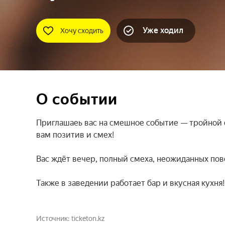
Уже ходил
Хочу сходить
О событии
Приглашаеь вас на смешное событие — тройной с
вам позитив и смех!

Вас ждёт вечер, полный смеха, неожиданных пово
Также в заведении работает бар и вкусная кухня!
Источник
ticketon.kz