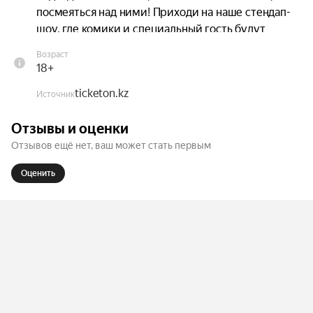
посмеяться над ними! Приходи на наше стендап-
шоу, где комики и специальный гость будут 
делиться своими нелепыми, смешными и иногда 
Возраст
до боли знакомыми провалами..
18+
ticketon.kz
Источник
Отзывы и оценки
Отзывов ещё нет, ваш может стать первым
Оценить