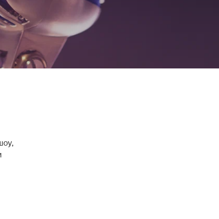
оу, 
 