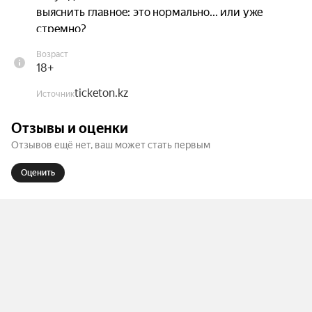
выяснить главное: это нормально... или уже 
стремно?

Возраст
Юмор, искренность и коллективная мудрость в 
18+
одном формате. Здесь можно рассказать то, о 
ticketon.kz
чём обычно молчат — и наконец узнать, что 
Источник
думают другие.

Отзывы и оценки
Отзывов ещё нет, ваш может стать первым
Также в заведении работает бар и кухня!
Оценить