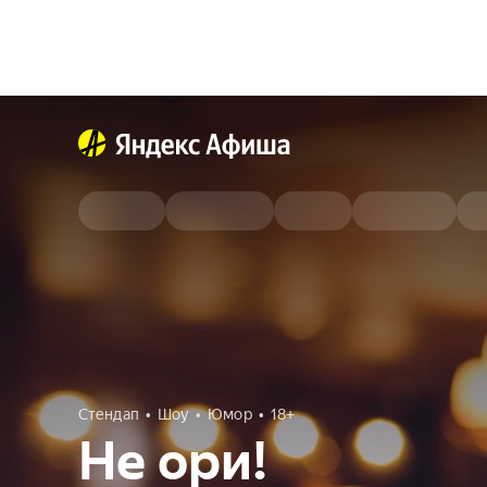
Стендап
Шоу
Юмор
18+
Не ори!