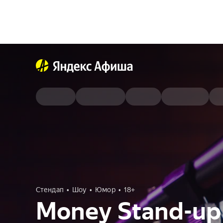
Стендап
Шоу
Юмор
18+
Money Stand-up