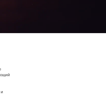
 
ающий 
и 