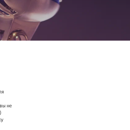
я 
ы не 
 
у 