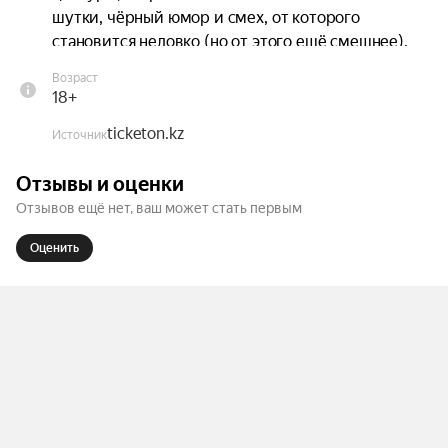
шутки, чёрный юмор и смех, от которого 
становится неловко (но от этого ещё смешнее).

Возраст
Для тех, у кого есть чувство юмора и нервы 
18+
покрепче, мы ждём тебя на Чёрном стендапе
ticketon.kz
Источник
Отзывы и оценки
Отзывов ещё нет, ваш может стать первым
Оценить