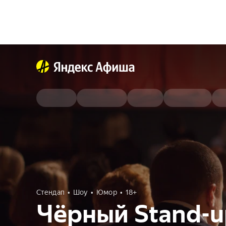
Стендап
Шоу
Юмор
18+
Чёрный Stand-u