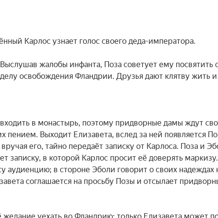
нный Карлос узнает голос своего деда-императора.

 Выслушав жалобы инфанта, Поза советует ему посвятить с
делу освобождения Фландрии. Друзья дают клятву жить и 
ходить в монастырь, поэтому придворные дамы ждут сво
 пением. Выходит Елизавета, вслед за ней появляется Поз
вручая его, тайно передаёт записку от Карлоса. Поза и Эб
ет записку, в которой Карлос просит её доверять маркизу.
у аудиенцию; в стороне Эболи говорит о своих надеждах н
завета соглашается на просьбу Позы и отсылает придворны
ё желание уехать во Фландрию; только Елизавета может по