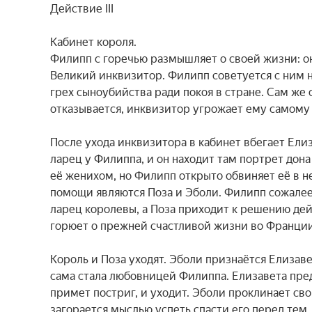
Действие III

Кабинет короля.

Филипп с горечью размышляет о своей жизни: он
Великий инквизитор. Филипп советуется с ним н
грех сыноубийства ради покоя в стране. Сам же 
отказывается, инквизитор угрожает ему самому
После ухода инквизитора в кабинет вбегает Елиз
ларец у Филиппа, и он находит там портрет дона
её женихом, но Филипп открыто обвиняет её в не
помощи являются Поза и Эболи. Филипп сожалеет 
ларец королевы, а Поза приходит к решению дей
горюет о прежней счастливой жизни во Франции,
Король и Поза уходят. Эболи признаётся Елизавет
сама стала любовницей Филиппа. Елизавета предо
примет постриг, и уходит. Эболи проклинает сво
загорается мыслью успеть спасти его перед тем, 