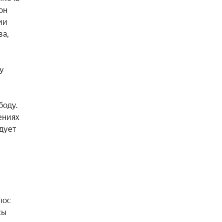
н 
и 
а, 
 
оду. 
ниях 
дует 
ос 
ы 