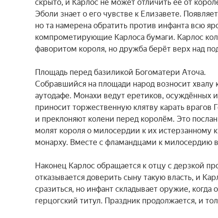
скрыто, и Карлос не может отличить её от короле
Эболи знает о его чувстве к Елизавете. Появляет
но та намерена обратить против инфанта всю яро
компрометирующие Карлоса бумаги. Карлос колеб
фаворитом короля, но дружба берёт верх над по
Площадь перед базиликой Богоматери Аточа.

Собравшийся на площади народ возносит хвалу 
аутодафе. Монахи ведут еретиков, осуждённых и
приносит торжественную клятву карать врагов Г
и преклоняют колени перед королём. Это послан
молят короля о милосердии к их истерзанному к
монарху. Вместе с фламандцами к милосердию вз
Наконец Карлос обращается к отцу с дерзкой пр
отказывается доверить сыну такую власть, и Кар
сразиться, но инфант складывает оружие, когда о
герцогский титул. Праздник продолжается, и тол