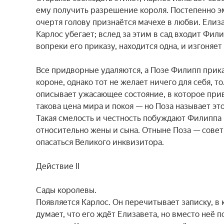
ему получить разрешение короля. Постепенно эм
очертя голову признаётся мачехе в любви. Елиза
Карлос убегает; вслед за этим в сад входит Фил
вопреки его приказу, находится одна, и изгоняе
Все придворные удаляются, а Позе Филипп приказ
короне, однако тот не желает ничего для себя, т
описывает ужасающее состояние, в которое прив
такова цена мира и покоя — но Поза называет эт
Такая смелость и честность побуждают Филиппа 
относительно жены и сына. Отныне Поза — советн
опасаться Великого инквизитора.

Действие II

Сады королевы.

Появляется Карлос. Он перечитывает записку, в 
думает, что его ждёт Елизавета, но вместо неё п