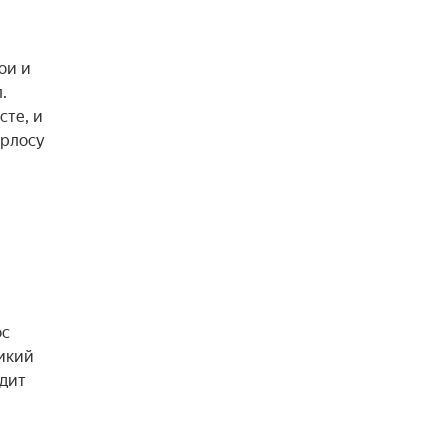
и и 
 
те, и 
рлосу 
с 
икий 
дит 