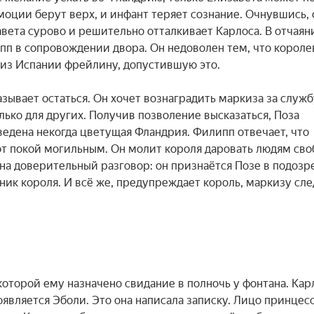
оции берут верх, и инфант теряет сознание. Очнувшись, о
вета сурово и решительно отталкивает Карлоса. В отчаяни
ипп в сопровождении двора. Он недоволен тем, что королев
т из Испании фрейлину, допустившую это.

ывает остаться. Он хочет вознаградить маркиза за службу
олько для других. Получив позволение высказаться, Поза 
едена некогда цветущая Фландрия. Филипп отвечает, что 
от покой могильным. Он молит короля даровать людям своб
на доверительный разговор: он признаётся Позе в подозре
ик короля. И всё же, предупреждает король, маркизу сле
которой ему назначено свидание в полночь у фонтана. Карл
оявляется Эболи. Это она написала записку. Лицо принцесс