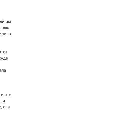
ый им 
ролю 
илипп 
тот 
жде 
ла 
и что 
ли 
 она 