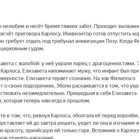
 нелюбим и несёт бремя тяжких забот. Приходит вызванн
асчёт приговора Карлосу. Инквизитор готов отпустить ко
он требует отдать под трибунал инквизиции Позу. Когда Ф
 церковным судом.

авета с жалобой: у неё украли ларец с драгоценностями. Э
 Карлоса. Елизавета напоминает мужу, что инфант был пре
верности. Елизавета теряет сознание. На зов Филиппа о 
о своих подозрениях, Эболи раскаивается в том, что укра
ствовать незамедлительно. Пришедшая в себя Елизавета 
 которая теперь навсегда в прошлом.

е в том, что, ревнуя Карлоса, оболгала её перед королём, 
ставляет ей до завтра решить, уедет ли она в изгнание и
ю красоту, принёсшую ей только горе. Вспомнив о Карлосе,
как принять наказание.
