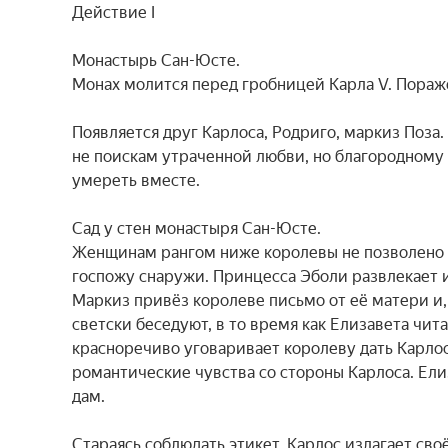
Действие I

Монастырь Сан-Юсте.

Монах молится перед гробницей Карла V. Поражё
Появляется друг Карлоса, Родриго, маркиз Поза.
не поискам утраченной любви, но благородному 
умереть вместе.

Сад у стен монастыря Сан-Юсте.

Женщинам рангом ниже королевы не позволено в
госпожу снаружи. Принцесса Эболи развлекает их
Маркиз привёз королеве письмо от её матери и, 
светски беседуют, в то время как Елизавета чита
красноречиво уговаривает королеву дать Карлос
романтические чувства со стороны Карлоса. Ели
дам.

Стараясь соблюдать этикет, Карлос излагает сво