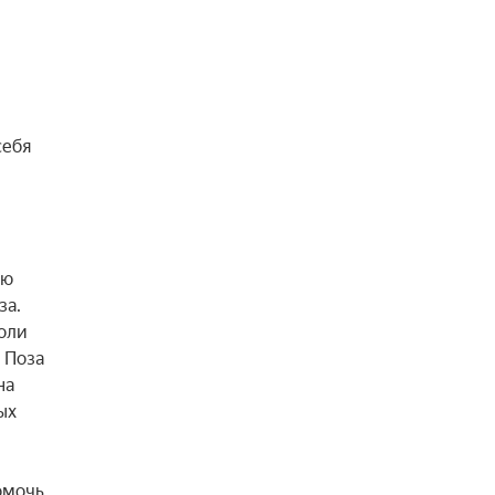
ебя 
ю 
а. 
оли 
 Поза 
а 
х 
мочь 