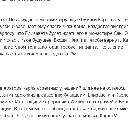
оза. Поза выдал компрометирующие бумаги Карлоса за сво
угом и завещает ему спасти Фландрию. Раздаётся выстрел.
рлосу, что Елизавета будет ждать его в монастыре Сан-Юс
ии счастливое будущее. Входит Филипп, чтобы вернуть Ка
 приступом толпа, которая требует инфанта. Появление 
ускается на колени перед королём.

ператора Карла V; земных утешений для неё не осталось. 
вятит свою жизнь спасению Фландрии. Елизавета и Карло
м мире. Их прощание прерывают Филипп со стражей и Вел
ции. В этот момент гробница открывается, и из неё выхо
собой. Все участники сцены узнают в монахе Карла V.
