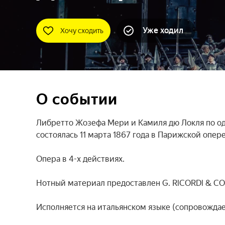
Уже ходил
Хочу сходить
О событии
Либретто Жозефа Мери и Камиля дю Локля по о
состоялась 11 марта 1867 года в Парижской опере.
Опера в 4-х действиях.

Нотный материал предоставлен G. RlCORDl & CO.,
Исполняется на итальянском языке (сопровождае