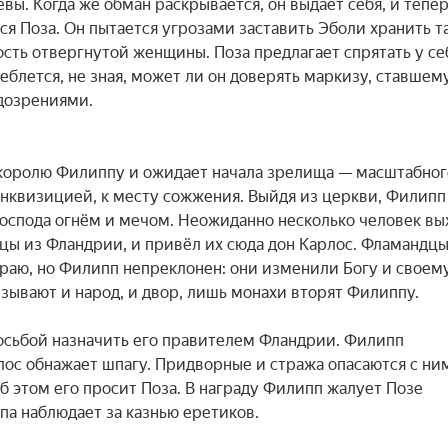
вы. Когда же обман раскрывается, он выдаёт себя, и тепер
ся Поза. Он пытается угрозами заставить Эболи хранить та
сть отвергнутой женщины. Поза предлагает спрятать у себ
лется, не зная, может ли он доверять маркизу, ставшему
дозрениями.

королю Филиппу и ожидает начала зрелища — масштабного
нквизицией, к месту сожжения. Выйдя из церкви, Филипп 
оспода огнём и мечом. Неожиданно несколько человек вых
цы из Фландрии, и привёл их сюда дон Карлос. Фламандцы
раю, но Филипп непреклонен: они изменили Богу и своему
ывают и народ, и двор, лишь монахи вторят Филиппу.

осьбой назначить его правителем Фландрии. Филипп 
лос обнажает шпагу. Придворные и стража опасаются с ним
б этом его просит Поза. В награду Филипп жалует Позе 
па наблюдает за казнью еретиков.
