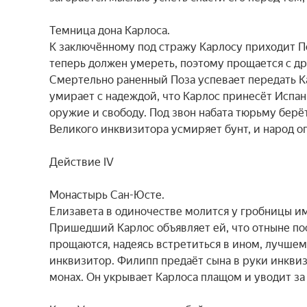
Темница дона Карлоса.

К заключённому под стражу Карлосу приходит П
теперь должен умереть, поэтому прощается с др
Смертельно раненный Поза успевает передать Ка
умирает с надеждой, что Карлос принесёт Испан
оружие и свободу. Под звон набата тюрьму берёт
Великого инквизитора усмиряет бунт, и народ оп
Действие IV

Монастырь Сан-Юсте.

Елизавета в одиночестве молится у гробницы им
Пришедший Карлос объявляет ей, что отныне пос
прощаются, надеясь встретиться в ином, лучше
инквизитор. Филипп предаёт сына в руки инквизи
монах. Он укрывает Карлоса плащом и уводит за 