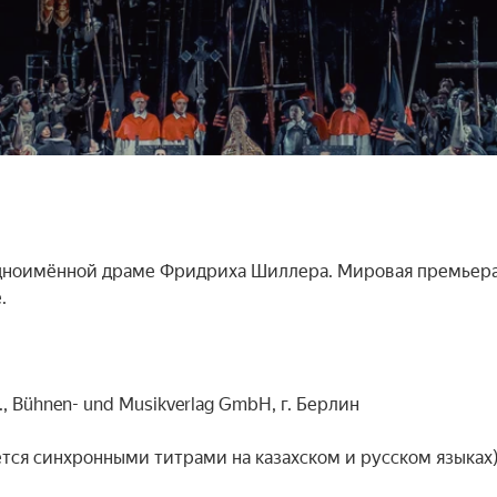
дноимённой драме Фридриха Шиллера. Мировая премьера


 Bühnen- und Musikverlag GmbH, г. Берлин

тся синхронными титрами на казахском и русском языках)