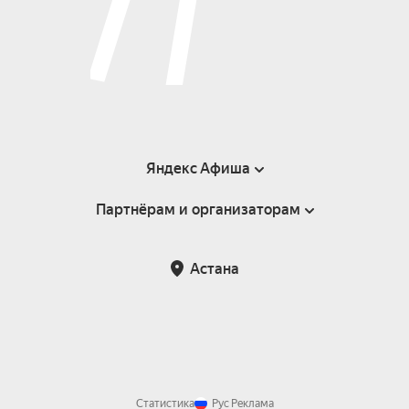
Яндекс Афиша
Партнёрам и организаторам
Справка
Пользовательское соглашение
Партнёрам и организаторам мероприятий
Астана
Возврат билетов
Статистика
Рус
Реклама