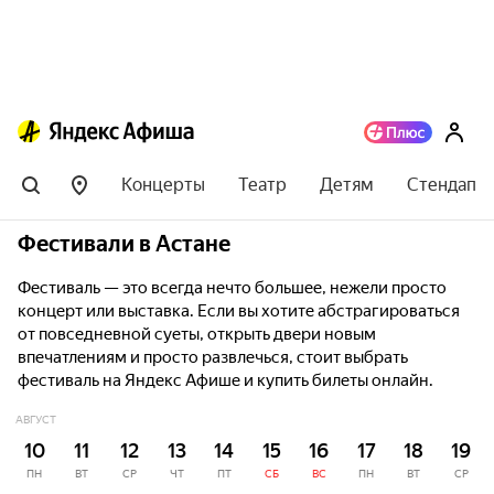
Концерты
Театр
Детям
Стендап
Фестивали в Астане
Фестиваль — это всегда нечто большее, нежели просто
концерт или выставка. Если вы хотите абстрагироваться
от повседневной суеты, открыть двери новым
впечатлениям и просто развлечься, стоит выбрать
фестиваль на Яндекс Афише и купить билеты онлайн.
АВГУСТ
10
11
12
13
14
15
16
17
18
19
ПН
ВТ
СР
ЧТ
ПТ
СБ
ВС
ПН
ВТ
СР