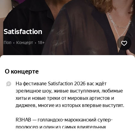
Satisfaction
Поп  •  Концерт  •  18+
О концерте
На фестивале Satisfaction 2026 вас ждёт 
зрелищное шоу, живые выступления, любимые 
хиты и новые треки от мировых артистов и 
диджеев, многие из которых впервые выступят.

R3HAB — голландско-марокканский супер-
продюсер и один из самых влиятельных 
диджеев планеты. Икона мировой электронной 