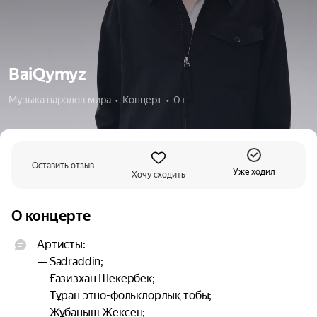
BaiQymyz
Музыка народов мира  •  Концерт  •  0+
Оставить отзыв
Уже ходил
Хочу сходить
О концерте
Артисты:

— Sadraddin;

— Ғазизхан Шекербек;

— Тұран этно-фольклорлық тобы;

— Жұбаныш Жексен;
