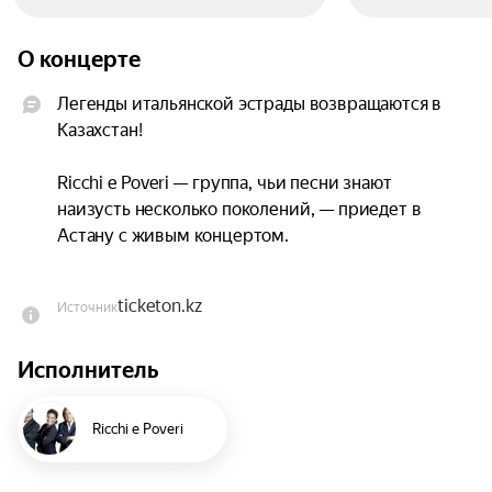
О концерте
Легенды итальянской эстрады возвращаются в 
Казахстан!

Ricchi e Poveri — группа, чьи песни знают 
наизусть несколько поколений, — приедет в 
Астану с живым концертом.

Sarà perché ti amo, Mamma Maria, Voulez-Vous 
ticketon.kz
Источник
Danser — эти хиты звучали в каждом доме, и 
теперь вы услышите их вживую.

Исполнитель
Не упустите шанс стать частью незабываемого 
вечера. Билеты уже в продаже!
Ricchi e Poveri