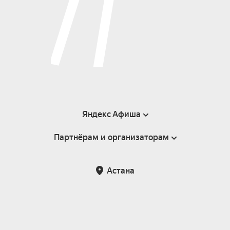
Яндекс Афиша
Партнёрам и организаторам
Справка
Пользовательское соглашение
Партнёрам и организаторам мероприятий
Астана
Возврат билетов