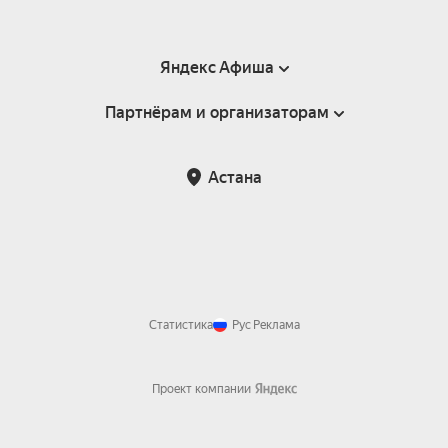
Яндекс Афиша
Партнёрам и организаторам
Справка
Пользовательское соглашение
Партнёрам и организаторам мероприятий
Астана
Возврат билетов
Статистика
Рус
Реклама
Проект компании