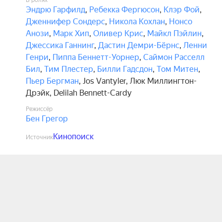
В ролях
Эндрю Гарфилд
,
Ребекка Фергюсон
,
Клэр Фой
,
Дженнифер Сондерс
,
Никола Кохлан
,
Нонсо
Анози
,
Марк Хип
,
Оливер Крис
,
Майкл Пэйлин
,
Джессика Ганнинг
,
Дастин Демри-Бёрнс
,
Ленни
Генри
,
Пиппа Беннетт-Уорнер
,
Саймон Расселл
Бил
,
Тим Плестер
,
Билли Гадсдон
,
Том Митен
,
Пьер Бергман
,
Jos Vantyler
,
Люк Миллингтон-
Дрэйк
,
Delilah Bennett-Cardy
Режиссёр
Бен Грегор
Кинопоиск
Источник