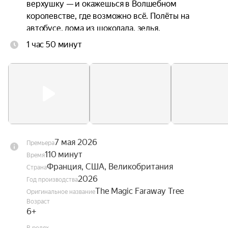
верхушку — и окажешься в Волшебном 
королевстве, где возможно всё. Полёты на 
автобусе, дома из шоколада, зелья, 
исполняющие желания.

1 час 50 минут
Увы, цифровой детокс по вкусу не всем. 
Старшая жить не может без соцсетей и мечтает 
вернуться в город. На помощь ей мчится 
могущественная бабушка, готовая уничтожить 
весь лес. Остановить её может только чудо. Но в 
мире эльфов и фей чудеса буквально растут на 
ветках.
7 мая 2026
Премьера
110 минут
Время
Франция, США, Великобритания
Страна
2026
Год производства
The Magic Faraway Tree
Оригинальное название
Возраст
6+