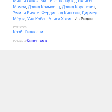
Милли Олкок
,
Маттиас Шонартс
,
Джейсон
Момоа
,
Дэвид Крамхолц
,
Дэвид Коренсвет
,
Эмили Бичем
,
Фердинанд Кингсли
,
Дирмед
Мёрта
,
Уил Кобан
,
Алиса Хокин
,
Ив Ридли
Режиссёр
Крэйг Гиллеспи
Кинопоиск
Источник