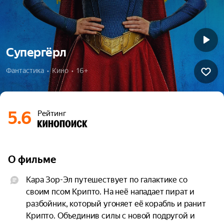
Супергёрл
Фантастика  •  Кино  •  16+
5.6
Рейтинг
О фильме
Кара Зор-Эл путешествует по галактике со 
своим псом Крипто. На неё нападает пират и 
разбойник, который угоняет её корабль и ранит 
Крипто. Объединив силы с новой подругой и 