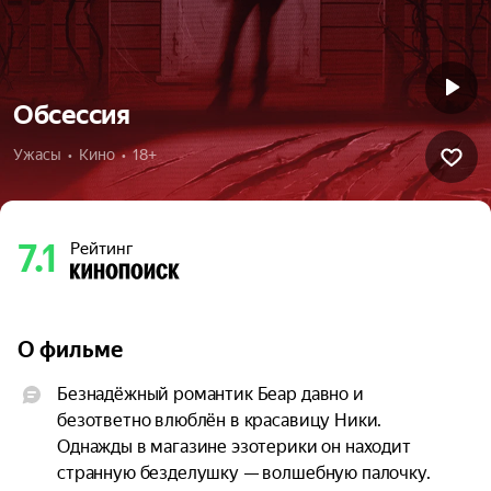
Обсессия
Ужасы  •  Кино  •  18+
7.1
Рейтинг
О фильме
Безнадёжный романтик Беар давно и 
безответно влюблён в красавицу Ники. 
Однажды в магазине эзотерики он находит 
странную безделушку — волшебную палочку. 