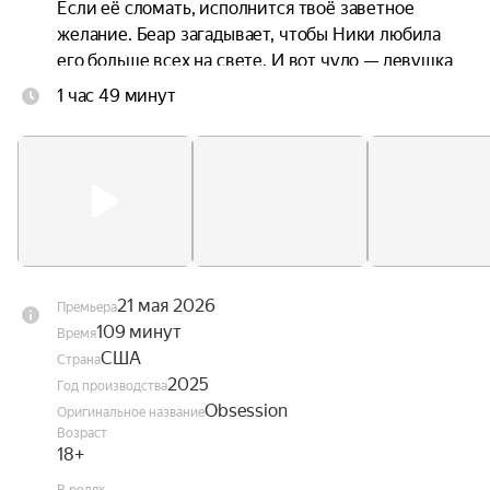
Если её сломать, исполнится твоё заветное 
желание. Беар загадывает, чтобы Ники любила 
его больше всех на свете. И вот чудо — девушка 
и правда в него влюбляется. Однако его счастью 
1 час 49 минут
быстро приходит конец — Ники буквально им 
одержима, а её знаки внимания становятся всё 
более пугающими. Оказывается, желание парня 
исполнилось, но совсем не так, как он мечтал.
21 мая 2026
Премьера
109 минут
Время
США
Страна
2025
Год производства
Obsession
Оригинальное название
Возраст
18+