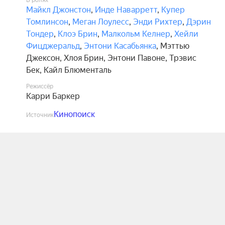
В ролях
Майкл Джонстон
,
Инде Наварретт
,
Купер
Томлинсон
,
Меган Лоулесс
,
Энди Рихтер
,
Дэрин
Тондер
,
Клоэ Брин
,
Малкольм Келнер
,
Хейли
Фицджеральд
,
Энтони Касабьянка
,
Мэттью
Джексон
,
Хлоя Брин
,
Энтони Павоне
,
Трэвис
Бек
,
Кайл Блюменталь
Режиссёр
Карри Баркер
Кинопоиск
Источник