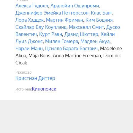
В ролях
Алекса Гудолл
,
Аралойин Ошунреми
,
Дженнифер Эмейка Петтерссон
,
Клас Банг
,
Лора Хэддок
,
Мартин Фриман
,
Ким Бодния
,
Скайлар Блу Коуплэнд
,
Максвелл Смит
,
Дуско
Валентич
,
Курт Равн
,
Давид Шюттер
,
Хейли
Луиз Джонс
,
Милен Гомера
,
Мадлен Акуа
,
Чарли Манн
,
Цсилла Баратх Бастаич
,
Madeleine
Akua
,
Maja Bons
,
Anna Martine Freeman
,
Dominik
Cicak
Режиссёр
Кристиан Диттер
Кинопоиск
Источник