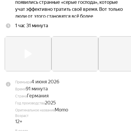
появились странные «серые господа», которые 
учат эффективно тратить своё время. Вот только 
люди от этого становятся всё более 
несчастными, ведь в погоне за продуктивностью 
1 час 31 минута
они растрачивают свои жизни. Момо 
объединяется с Хранителем времени и 
черепашкой-предсказательницей, чтобы понять, 
как избавить город от этих похитителей 
времени и вернуть его жителям потерянную 
радость.
4 июня 2026
Премьера
91 минута
Время
Германия
Страна
2025
Год производства
Momo
Оригинальное название
Возраст
12+