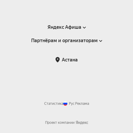
Яндекс Афиша
Партнёрам и организаторам
Справка
Пользовательское соглашение
Партнёрам и организаторам мероприятий
Астана
Возврат билетов
Статистика
Рус
Реклама
Проект компании