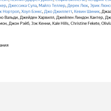
кер
,
Джессика Сула
,
Майлз Теллер
,
Дерек Люк
,
Эрик Люнс
к Нортроп
,
Хоуп Бэнкс
,
Джо Джиллетт
,
Кевин Шиник
,
Джа
о Вальди
,
Джейден Харвилл
,
Джейлен Линдон Хантер
,
Дж
мон
,
Джон Рэйб
,
Зэк Кенни
,
Kale Hills
,
Christine Fekete
,
Olivii
ания