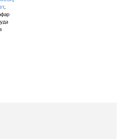
ет
,
афар
уда
a