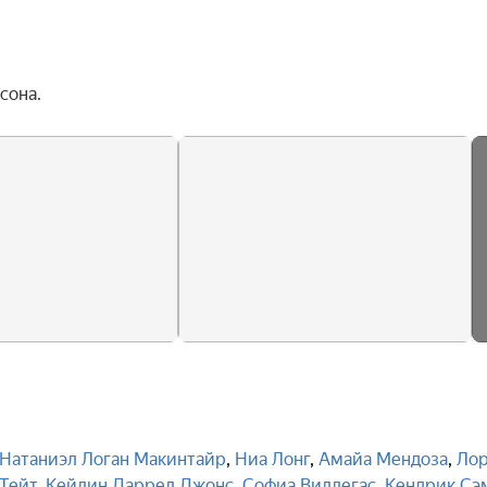
сона.
Натаниэл Логан Макинтайр
,
Ниа Лонг
,
Амайа Мендоза
,
Ло
Тейт
,
Кейлин Даррел Джонс
,
Софиа Виллегас
,
Кендрик Сэ