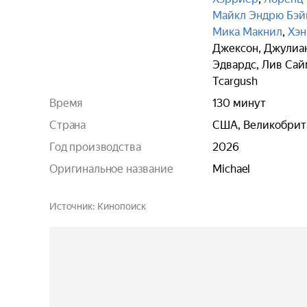
Майкл Эндрю Бэй
Мика Макнил
,
Хэн
Джексон
,
Джулиан
Эдвардс
,
Лив Сай
Tcargush
Время
130 минут
Страна
США, Великобрит
Год производства
2026
Оригинальное название
Michael
Источник
Кинопоиск