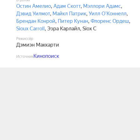
В ролях
Остин Амелио
,
Адам Скотт
,
Мэллори Адамс
,
Дэвид Уилмот
,
Майкл Патрик
,
Уилл О’Коннелл
,
Брендан Конрой
,
Питер Кунан
,
Флоренс Ордеш
,
Sioux Carroll
,
Эзра Карлайл
,
Siox C
Режиссёр
Дэмиэн Маккарти
Кинопоиск
Источник