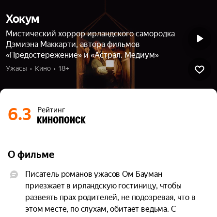
Хокум
Мистический хоррор ирландского самородка
Дэмиэна Маккарти, автора фильмов
«Предостережение» и «Астрал. Медиум»
Ужасы  •  Кино  •  18+
6.3
Рейтинг
О фильме
Писатель романов ужасов Ом Бауман 
приезжает в ирландскую гостиницу, чтобы 
развеять прах родителей, не подозревая, что в 
этом месте, по слухам, обитает ведьма. С 