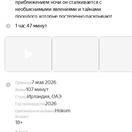
приближением ночи он сталкивается с 
необъяснимыми явлениями и тайнами 
прошлого, которые постепенно раскрывают 
зловещую природу этого уединённого уголка.
1 час 47 минут
7 мая 2026
Премьера
107 минут
Время
Ирландия, ОАЭ
Страна
2026
Год производства
Hokum
Оригинальное название
Возраст
18+