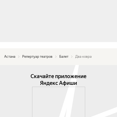
единственную любовь, о разлуках и потерях, об 
искушении и верности. Судьба забрасывает 
Самира, потерявшего после войны память, в 
Вену. Рядом с ним любящая женщина Марго. Но 
счастливый случай и ковёр, сотканный на 
родине, помогают ему вспомнить любимую и 
вернуться к ней.

Детям от 7 лет необходимо приобрести 
Астана
Репертуар театров
Балет
Два ковра
отдельный билет, до 7 лет детям вход 
воспрещен.
Скачайте приложение
Яндекс Афиши