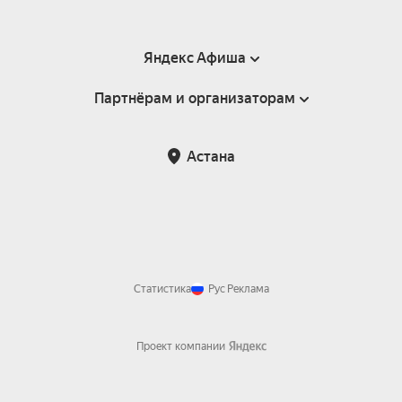
Яндекс Афиша
Партнёрам и организаторам
Справка
Пользовательское соглашение
Партнёрам и организаторам мероприятий
Астана
Возврат билетов
Статистика
Рус
Реклама
Проект компании