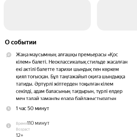
О событии
Жаңа маусымның алғашқы премьерасы «Қос 
кілем» балеті. Неоклассикалық стильде жасалған 
екі актілі балетте тарихи шындық пен көркем 
қиял тоғысқан. Бұл таңғажайып оқиға шындыққа 
татиды. Әртүрлі жіптерден тоқылған кілем 
секілді, адам баласының тағдырын, түрлі елдер 
мен талай заманды өзара байланыстыратын 
құдіреттің күшімен ол біздің өмірде орын алды 
1 час 50 минут
не орын алуы ықтимал еді.

110 минут
Время
Махаббат, айырылу және қайта қонған бақ 
Возраст
туралы «Ширван кілемі» туралы аңыз осы 
12+