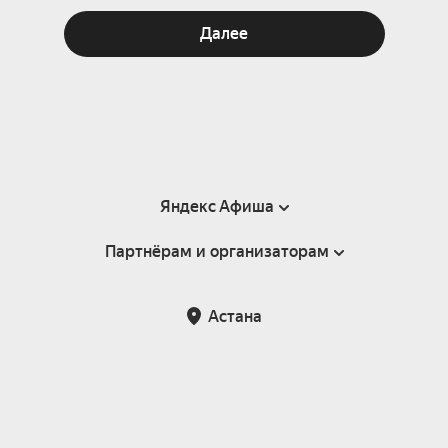
Далее
Яндекс Афиша
Партнёрам и организаторам
Справка
Пользовательское соглашение
Партнёрам и организаторам мероприятий
Астана
Возврат билетов