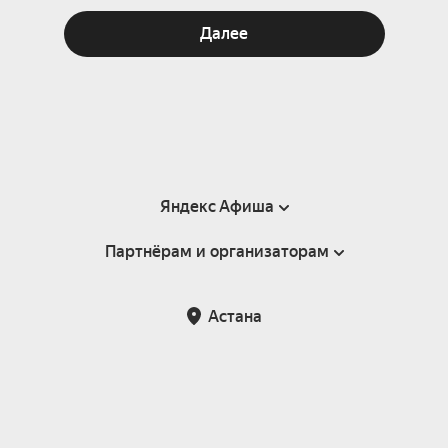
Далее
Яндекс Афиша
Партнёрам и организаторам
Справка
Пользовательское соглашение
Партнёрам и организаторам мероприятий
Астана
Возврат билетов