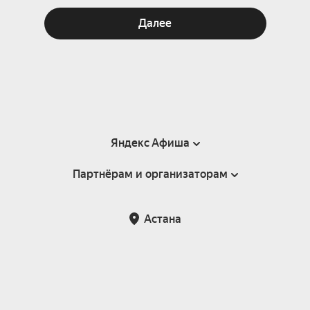
Далее
Яндекс Афиша
Партнёрам и организаторам
Справка
Пользовательское соглашение
Партнёрам и организаторам мероприятий
Астана
Возврат билетов