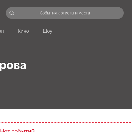
События, артисты и места
ап
Кино
Шоу
рова
Нет событий