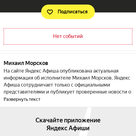
Подписаться
Нет событий
Михаил Морсков
На сайте Яндекс Афиша опубликована актуальная
информация об исполнителе Михаил Морсков. Яндекс
Афиша сотрудничает только c официальными
представителями и публикует проверенные новости о
событиях и датах всех концертов. Мы систематически
Развернуть текст
обновляем актуальный список концертов, а так же вы
можете ознакомиться с данными об артисте Михаил
Скачайте приложение
Морсков, творчестве и наградах. Подпишитесь на
уведомления, и вы сможете купить билеты и уточнить
Яндекс Афиши
цены на текущие мероприятия.