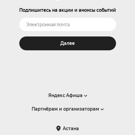
Подпишитесь на акции и анонсы событий
Далее
Яндекс Афиша
Партнёрам и организаторам
Справка
Пользовательское соглашение
Партнёрам и организаторам мероприятий
Астана
Возврат билетов