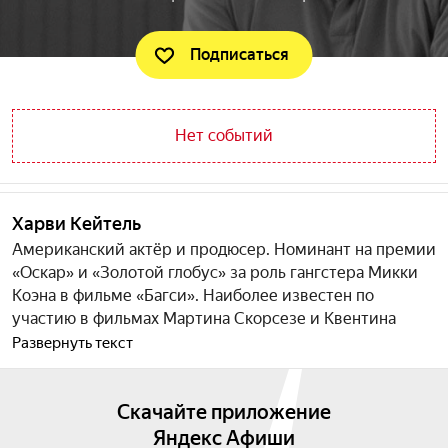
Подписаться
Нет событий
Харви Кейтель
Американский актёр и продюсер. Номинант на премии
«Оскар» и «Золотой глобус» за роль гангстера Микки
Коэна в фильме «Багси». Наиболее известен по
участию в фильмах Мартина Скорсезе и Квентина
Тарантино, таких как «Таксист», «Злые улицы»,
Развернуть текст
«Бешеные псы», «Криминальное чтиво», а также «От
заката до рассвета». С 1995 по 2017 год был со-
Скачайте приложение
президентом Актёрской студии, наряду с актёрами
Аль Пачино и Эллен Бёрстин.
Яндекс Афиши