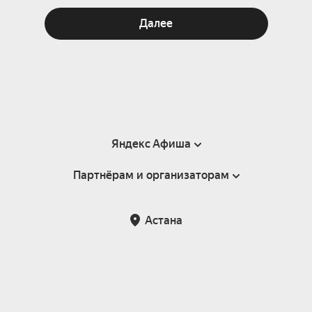
Далее
Яндекс Афиша
Партнёрам и организаторам
Справка
Пользовательское соглашение
Партнёрам и организаторам мероприятий
Астана
Возврат билетов