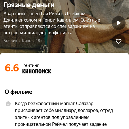
Грязные деньги
Азартный экшен Гая Ричи с Джейком
Джилленхолом и Генри Кавиллом. Элитные
агенты отправляются со спецзаданием на
остров миллиардера-афериста
Боевик  •  Кино  •  18+
6.6
Рейтинг
О фильме
Когда безжалостный магнат Салазар 
присваивает себе миллиард долларов, отряд 
элитных агентов под управлением 
проницательной Рэйчел получает задание 