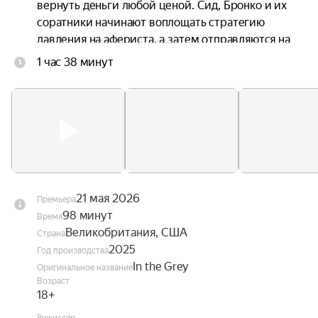
вернуть деньги любой ценой. Сид, Бронко и их 
соратники начинают воплощать стратегию 
давления на афериста, а затем отправляются на 
остров Салазара, где проявляют все свои навыки 
1 час 38 минут
обращения с оружием и взрывчаткой. Однако 
внезапно ситуация выходит из-под контроля.
21 мая 2026
Премьера
98 минут
Время
Великобритания, США
Страна
2025
Год производства
In the Grey
Оригинальное название
Возраст
18+