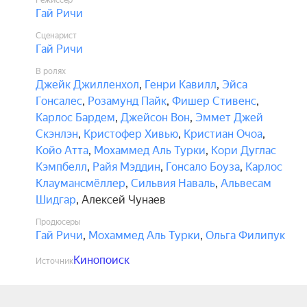
Режиссёр
Гай Ричи
Сценарист
Гай Ричи
В ролях
Джейк Джилленхол
,
Генри Кавилл
,
Эйса
Гонсалес
,
Розамунд Пайк
,
Фишер Стивенс
,
Карлос Бардем
,
Джейсон Вон
,
Эммет Джей
Скэнлэн
,
Кристофер Хивью
,
Кристиан Очоа
,
Койо Атта
,
Мохаммед Аль Турки
,
Кори Дуглас
Кэмпбелл
,
Райя Мэддин
,
Гонсало Боуза
,
Карлос
Клаумансмёллер
,
Сильвия Наваль
,
Альвесам
Шидгар
,
Алексей Чунаев
Продюсеры
Гай Ричи
,
Мохаммед Аль Турки
,
Ольга Филипук
Кинопоиск
Источник