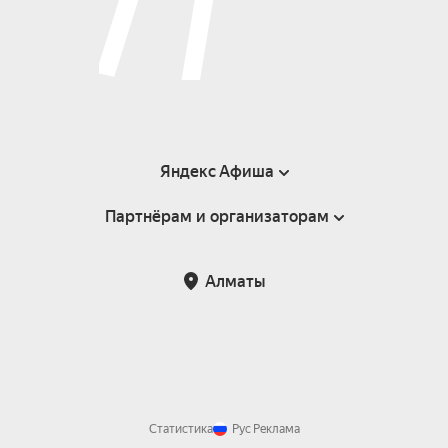
Яндекс Афиша
Партнёрам и организаторам
Справка
Пользовательское соглашение
Партнёрам и организаторам мероприятий
Алматы
Возврат билетов
Статистика
Рус
Реклама