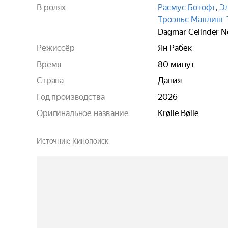
В ролях
Расмус Ботофт
,
Э
Троэльс Маллинг 
Dagmar Celinder 
Режиссёр
Ян Рабек
Время
80 минут
Страна
Дания
Год производства
2026
Оригинальное название
Krølle Bølle
Источник
Кинопоиск