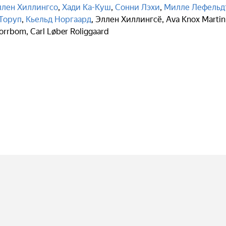
ллен Хиллингсо
,
Хади Ка-Куш
,
Сонни Лэхи
,
Милле Лефельд
Торуп
,
Кьельд Норгаард
,
Эллен Хиллингсё
,
Ava Knox Martin
Norrbom
,
Carl Løber Roliggaard