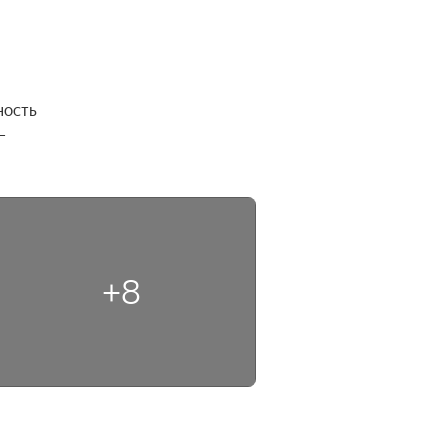
ость 
 
+8