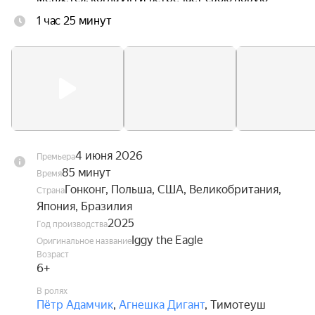
одноклассницу Ив, без ума влюблённую в 
1 час 25 минут
авиацию. Вдохновлённый её увлечением, он 
наконец обретает смелость взглянуть в глаза 
собственной мечте — и впервые в жизни 
расправить крылья.
4 июня 2026
Премьера
85 минут
Время
Гонконг, Польша, США, Великобритания,
Страна
Япония, Бразилия
2025
Год производства
Iggy the Eagle
Оригинальное название
Возраст
6+
В ролях
Пётр Адамчик
,
Агнешка Дигант
,
Тимотеуш