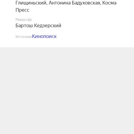
Глищиньский
,
Антонина Бадуховская
,
Косма
Пресс
Режиссёр
Бартош Кедзерский
Кинопоиск
Источник