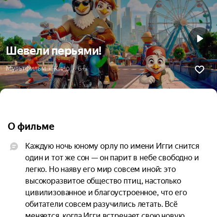
Шевели перьями!
Мультфильм  •  Кино  •  6+
О фильме
Каждую ночь юному орлу по имени Игги снится 
один и тот же сон — он парит в небе свободно и 
легко. Но наяву его мир совсем иной: это 
высокоразвитое общество птиц, настолько 
цивилизованное и благоустроенное, что его 
обитатели совсем разучились летать. Всё 
меняется, когда Игги встречает свою новую 