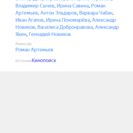
Владимир Сычев
,
Ирина Савина
,
Роман
Артемьев
,
Антон Эльдаров
,
Варвара Чабан
,
Иван Агапов
,
Ирина Пономарёва
,
Александр
Новиков
,
Василиса Добронравова
,
Александр
Якин
,
Геннадий Новиков
Режиссёр
Роман Артемьев
Кинопоиск
Источник